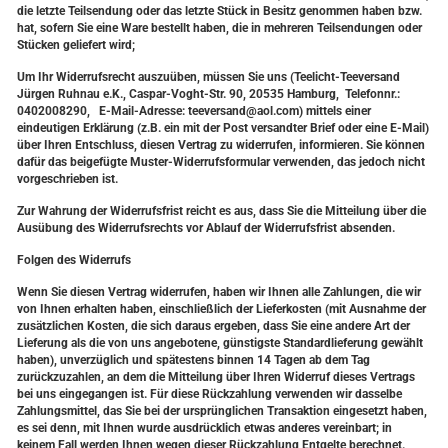
die letzte Teilsendung oder das letzte Stück in Besitz genommen haben bzw.
hat, sofern Sie eine Ware bestellt haben, die in mehreren Teilsendungen oder
Stücken geliefert wird;
Um Ihr Widerrufsrecht auszuüben, müssen Sie uns (Teelicht-Teeversand
Jürgen Ruhnau e.K., Caspar-Voght-Str. 90, 20535 Hamburg, Telefonnr.:
0402008290, E-Mail-Adresse: teeversand@aol.com) mittels einer
eindeutigen Erklärung (z.B. ein mit der Post versandter Brief oder eine E-Mail)
über Ihren Entschluss, diesen Vertrag zu widerrufen, informieren. Sie können
dafür das beigefügte Muster-Widerrufsformular verwenden, das jedoch nicht
vorgeschrieben ist.
Zur Wahrung der Widerrufsfrist reicht es aus, dass Sie die Mitteilung über die
Ausübung des Widerrufsrechts vor Ablauf der Widerrufsfrist absenden.
Folgen des Widerrufs
Wenn Sie diesen Vertrag widerrufen, haben wir Ihnen alle Zahlungen, die wir
von Ihnen erhalten haben, einschließlich der Lieferkosten (mit Ausnahme der
zusätzlichen Kosten, die sich daraus ergeben, dass Sie eine andere Art der
Lieferung als die von uns angebotene, günstigste Standardlieferung gewählt
haben), unverzüglich und spätestens binnen 14 Tagen ab dem Tag
zurückzuzahlen, an dem die Mitteilung über Ihren Widerruf dieses Vertrags
bei uns eingegangen ist. Für diese Rückzahlung verwenden wir dasselbe
Zahlungsmittel, das Sie bei der ursprünglichen Transaktion eingesetzt haben,
es sei denn, mit Ihnen wurde ausdrücklich etwas anderes vereinbart; in
keinem Fall werden Ihnen wegen dieser Rückzahlung Entgelte berechnet.