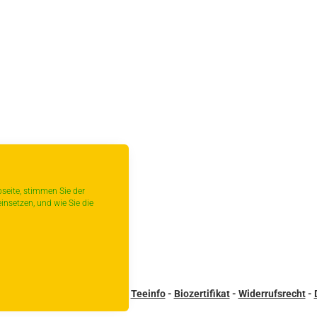
seite, stimmen Sie der
insetzen, und wie Sie die
sandbedingungen
-
Kontakt
-
Teeinfo
-
Biozertifikat
-
Widerrufsrecht
-