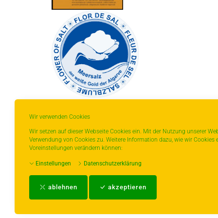
Wir verwenden Cookies
Wir setzen auf dieser Webseite Cookies ein. Mit der Nutzung unserer Web
Verwendung von Cookies zu. Weitere Information dazu, wie wir Cookies e
* gilt für Lieferungen innerhalb Deutschlands,
Voreinstellungen verändern können:
Lieferzeiten für andere Länder entnehmen Sie
Einstellungen
Datenschutzerklärung
bitte der Schaltfläche mit den
Versandinformationen.
ablehnen
akzeptieren
Impressum
-
AGB
-
Zahlungs- und Ver