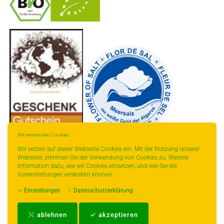
-
----------------
Wir verwenden Cookies
Wir setzen auf dieser Webseite Cookies ein. Mit der Nutzung unserer
Webseite, stimmen Sie der Verwendung von Cookies zu. Weitere
Information dazu, wie wir Cookies einsetzen, und wie Sie die
Voreinstellungen verändern können:
* gilt für Lieferungen innerhalb Deutschlands, Lieferzeiten für andere Länder
Einstellungen
Datenschutzerklärung
entnehmen Sie bitte der Schaltfläche mit den Versandinformationen.
Impressum
-
AGB
-
Zahlungs- und Versandbedingungen
-
Kontakt
-
Teeinfo
-
ablehnen
akzeptieren