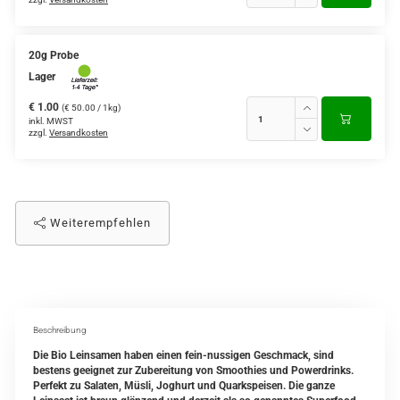
20g Probe
Lager
€ 1.00
(€ 50.00 / 1kg)
inkl. MWST
zzgl.
Versandkosten
Weiterempfehlen
Beschreibung
Die Bio Leinsamen haben einen fein-nussigen Geschmack, sind
bestens geeignet zur Zubereitung von Smoothies und Powerdrinks.
Perfekt zu Salaten, Müsli, Joghurt und Quarkspeisen. Die ganze