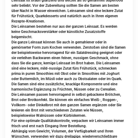
Leinsaat ist braun glänzend und derzeit als so genanntes Superfood
sehr beliebt. Vor der Zubereitung sollten Sie die Samen am besten
über Nacht in Wasser einweichen. Leinsamen sind eine leckere Zutat
für Frühstück, Quarkdesserts und natürlich auch in Ihren eigenen
Rezepte-Kreationen.
Die Leinsamen bestehen nur aus der ganzen Leinsaat. Es werden
keine Geschmacksverstärker oder künstliche Zusatzstoffe
beigemischt.
Die ganze Leinsaat können Sie auch in gemahlener oder in
gemörserter Form zum Kochen verwenden. Zerstoßen sind die Samen
der beispielsweise hervorragend für ein Salatdressing geeignet oder
sie verleihen Backwaren einen feinen, nussigen Geschmack, ohne
dass Sie die ganze, kernige Leinsaat im Brot haben. Die Leinsamen
sind eine leckere, mild-nussige Zutat fürs Frühstück, schmecken
prima in puren Smoothies mit Obst oder in Smoothies mit Joghurt
oder Buttermilch, im Müsli oder auch zu Obstsalaten oder im Quark.
Die Samen sind eine zusätzliche, knackige Komponente und eine
harmonische Ergänzung zu Früchten, Nüssen oder zu Cerealien.
Die Leinsamen passen hervorragend in selbst gebackene Brötchen,
Brot oder Brotkonfekt. Sie können ein einfaches Weiß-, Roggen-,
Vollkorn- oder Dinkelbrot mit den ganzen Samen ergänzen oder Sie
kreieren ein Brot mit verschiedenen Zutaten wie Nüssen,
beispielsweise Walnüssen oder Kürbiskernen.
Für eine optimale Qualitätskontrolle, verpacken wir Leinsamen immer
frisch und erst nach Eingang Ihrer Bestellung.
Abhängig vom Gewicht, Volumen, der Verfügbarkeit und Ihren
Wünschen, verwenden wir dazu dreilagige, wiederverschließbare