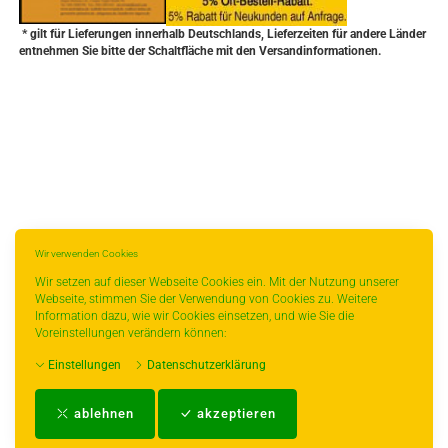
* gilt für Lieferungen innerhalb Deutschlands, Lieferzeiten für andere Länder
entnehmen Sie bitte der Schaltfläche mit den Versandinformationen.
Wir verwenden Cookies
Wir setzen auf dieser Webseite Cookies ein. Mit der Nutzung unserer
Webseite, stimmen Sie der Verwendung von Cookies zu. Weitere
Information dazu, wie wir Cookies einsetzen, und wie Sie die
Voreinstellungen verändern können:
Einstellungen
Datenschutzerklärung
Impressum
-
AGB
-
Zahlungs- und Versandbedingungen
-
Kontakt
-
Teeinfo
-
ablehnen
akzeptieren
Biozertifikat
-
Widerrufsrecht
-
Datenschutzerklärung
-